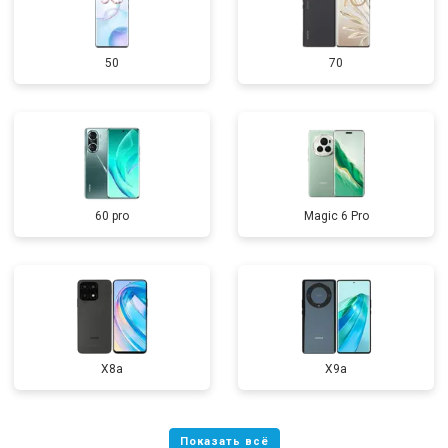
50
70
60 pro
Magic 6 Pro
X8a
X9a