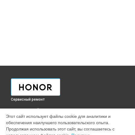
Сервисный ремонт
ВЫБЕРИ СВОЙ ГОРОД
Этот сайт использует файлы cookie для аналитики и
Ремонт телефона Magic 5 Honor в
Краснодаре
обеспечения наилучшего пользовательского опыта.
Ремонт телефона Magic 5 Honor в
Ростове-на-Дону
Продолжая использовать этот сайт, вы соглашаетесь с
Ремонт телефона Magic 5 Honor в
Нижнем Новгороде