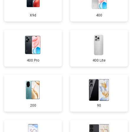
X9d
400
400 Pro
400 Lite
200
90