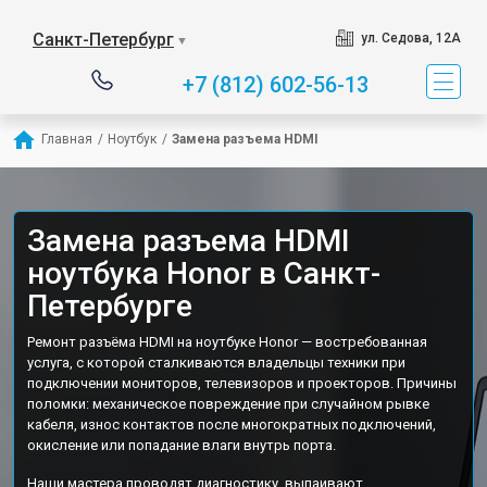
Санкт-Петербург
ул. Седова, 12А
▼
+7 (812) 602-56-13
Главная
/
Ноутбук
/
Замена разъема HDMI
Замена разъема HDMI
ноутбука Honor в Санкт-
Петербурге
Ремонт разъёма HDMI на ноутбуке Honor — востребованная
услуга, с которой сталкиваются владельцы техники при
подключении мониторов, телевизоров и проекторов. Причины
поломки: механическое повреждение при случайном рывке
кабеля, износ контактов после многократных подключений,
окисление или попадание влаги внутрь порта.
Наши мастера проводят диагностику, выпаивают