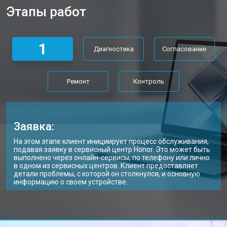
Этапы работ
Замена матрицы ноутбука Honor
от 2300 ₽
Заказать
Замена Wi-Fi ноутбука Honor
от 2200 ₽
Заказать
1
Диагностика
Согласование
Ремонт цепи питания
от 3500 ₽
Заказать
Замена USB порта
от 2200 ₽
Заказать
Ремонт
Контроль
Замена звуковой карты
от 1700 ₽
Заказать
Замена кулера ноутбука Honor
от 2600 ₽
Заказать
Заявка:
Замена микрофона
от 2600 ₽
Заказать
На этом этапе клиент инициирует процесс обслуживания,
подавая заявку в сервисный центр Honor. Это может быть
Замена оперативной памяти
от 1100 ₽
Заказать
выполнено через онлайн-сервисы, по телефону или лично
в одном из сервисных центров. Клиент предоставляет
детали проблемы, с которой он столкнулся, и основную
Прошивка BIOS ноутбука Honor
от 1500 ₽
Заказать
информацию о своем устройстве.
Замена северного моста
от 3500 ₽
Заказать
Ремонт петель ноутбука Honor
от 3990 ₽
Заказать