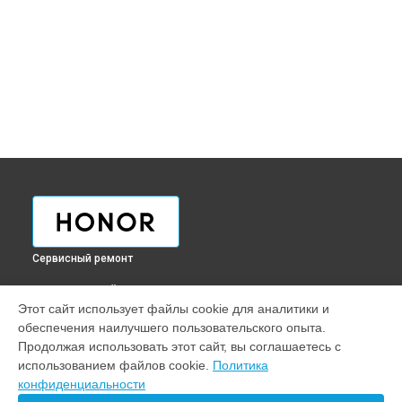
Сервисный ремонт
ВЫБЕРИ СВОЙ ГОРОД
Этот сайт использует файлы cookie для аналитики и
Замена разъема HDMI ноутбука Honor в
Краснодаре
обеспечения наилучшего пользовательского опыта.
Замена разъема HDMI ноутбука Honor в
Ростове-на-Дону
Продолжая использовать этот сайт, вы соглашаетесь с
Замена разъема HDMI ноутбука Honor в
Нижнем
использованием файлов cookie.
Политика
Новгороде
конфиденциальности
Замена разъема HDMI ноутбука Honor в
Новосибирске