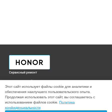
Сервисный ремонт
ВЫБЕРИ СВОЙ ГОРОД
Этот сайт использует файлы cookie для аналитики и
Прошивка BIOS ноутбука Honor в
Краснодаре
обеспечения наилучшего пользовательского опыта.
Прошивка BIOS ноутбука Honor в
Ростове-на-Дону
Продолжая использовать этот сайт, вы соглашаетесь с
Прошивка BIOS ноутбука Honor в
Нижнем Новгороде
использованием файлов cookie.
Политика
конфиденциальности
Прошивка BIOS ноутбука Honor в
Новосибирске