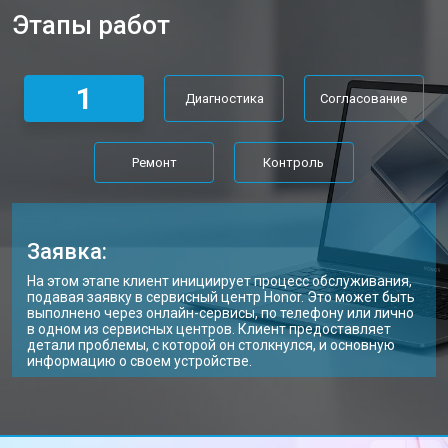
Этапы работ
Замена материнской платы
от 2300 ₽
Заказать
Замена матрицы ноутбука Honor
от 2300 ₽
Заказать
1
Диагностика
Согласование
Замена Wi-Fi ноутбука Honor
от 2200 ₽
Заказать
Ремонт цепи питания
от 3500 ₽
Заказать
Ремонт
Контроль
Замена USB порта
от 2200 ₽
Заказать
Замена звуковой карты
от 1700 ₽
Заказать
Заявка:
Замена кулера ноутбука Honor
от 2600 ₽
Заказать
На этом этапе клиент инициирует процесс обслуживания,
подавая заявку в сервисный центр Honor. Это может быть
Замена микрофона
от 2600 ₽
Заказать
выполнено через онлайн-сервисы, по телефону или лично
в одном из сервисных центров. Клиент предоставляет
детали проблемы, с которой он столкнулся, и основную
Замена оперативной памяти
от 1100 ₽
Заказать
информацию о своем устройстве.
Замена северного моста
от 3500 ₽
Заказать
Ремонт петель ноутбука Honor
от 3990 ₽
Заказать